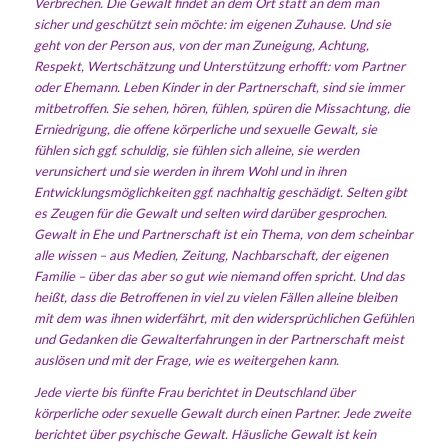
Verbrechen. Die Gewalt findet an dem Ort statt an dem man
sicher und geschützt sein möchte: im eigenen Zuhause.
Und sie
geht von der Person aus, von der man Zuneigung, Achtung,
Respekt, Wertschätzung und Unterstützung erhofft: vom Partner
oder Ehemann. Leben Kinder in der Partnerschaft, sind sie immer
mitbetroffen. Sie sehen, hören, fühlen, spüren die Missachtung, die
Erniedrigung, die offene körperliche und sexuelle Gewalt, sie
fühlen sich ggf. schuldig, sie fühlen sich alleine, sie werden
verunsichert und sie werden in ihrem Wohl und in ihren
Entwicklungsmöglichkeiten ggf. nachhaltig geschädigt. Selten gibt
es Zeugen für die Gewalt und selten wird darüber gesprochen.
Gewalt in Ehe und Partnerschaft ist ein Thema, von dem scheinbar
alle wissen – aus Medien, Zeitung, Nachbarschaft, der eigenen
Familie – über das aber so gut wie niemand offen spricht. Und das
heißt, dass die Betroffenen in viel zu vielen Fällen alleine bleiben
mit dem was ihnen widerfährt, mit den widersprüchlichen Gefühlen
und Gedanken die Gewalterfahrungen in der Partnerschaft meist
auslösen und mit der Frage, wie es weitergehen kann.
Jede vierte bis fünfte Frau berichtet in Deutschland über
körperliche oder sexuelle Gewalt durch einen Partner. Jede zweite
berichtet über psychische Gewalt. Häusliche Gewalt ist kein