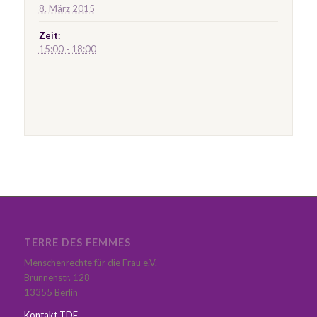
8. März 2015
Zeit:
15:00 - 18:00
Event
Navigation
TERRE DES FEMMES
Menschenrechte für die Frau e.V.
Brunnenstr. 128
13355 Berlin
Kontakt TDF